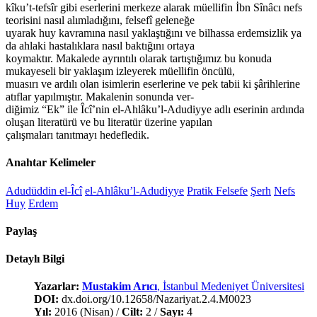
kîku’t-tefsîr gibi eserlerini merkeze alarak müellifin İbn Sînâcı nefs
teorisini nasıl alımladığını, felsefî geleneğe
uyarak huy kavramına nasıl yaklaştığını ve bilhassa erdemsizlik ya
da ahlaki hastalıklara nasıl baktığını ortaya
koymaktır. Makalede ayrıntılı olarak tartıştığımız bu konuda
mukayeseli bir yaklaşım izleyerek müellifin öncülü,
muasırı ve ardılı olan isimlerin eserlerine ve pek tabii ki şârihlerine
atıflar yapılmıştır. Makalenin sonunda ver-
diğimiz “Ek” ile Îcî’nin el-Ahlâku’l-Adudiyye adlı eserinin ardında
oluşan literatürü ve bu literatür üzerine yapılan
çalışmaları tanıtmayı hedefledik.
Anahtar Kelimeler
Adudüddin el-Îcî
el-Ahlâku’l-Adudiyye
Pratik Felsefe
Şerh
Nefs
Huy
Erdem
Paylaş
Detaylı Bilgi
Yazarlar:
Mustakim Arıcı
, İstanbul Medeniyet Üniversitesi
DOI:
dx.doi.org/10.12658/Nazariyat.2.4.M0023
Yıl:
2016 (Nisan) /
Cilt:
2 /
Sayı:
4