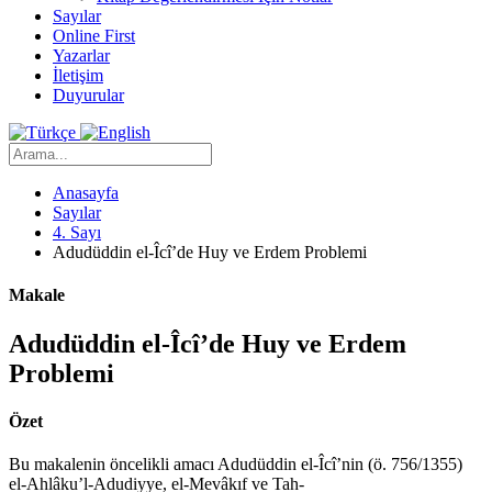
Sayılar
Online First
Yazarlar
İletişim
Duyurular
Anasayfa
Sayılar
4. Sayı
Adudüddin el-Îcî’de Huy ve Erdem Problemi
Makale
Adudüddin el-Îcî’de Huy ve Erdem
Problemi
Özet
Bu makalenin öncelikli amacı Adudüddin el-Îcî’nin (ö. 756/1355)
el-Ahlâku’l-Adudiyye, el-Mevâkıf ve Tah-