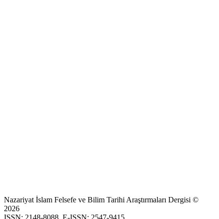
Nazariyat İslam Felsefe ve Bilim Tarihi Araştırmaları Dergisi ©
2026
ISSN: 2148-8088, E-ISSN: 2547-9415