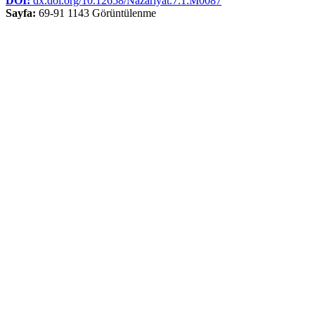
DOI:
dx.doi.org/10.12658/Nazariyat.7.1.M0087
Sayfa:
69-91
1143 Görüntülenme