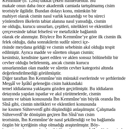
Kemmûne (ö. 1284) dikkat çeken isimlerdendir. Bu
makale onun daha önce akademik camiada tartışılmamış cisim
teorisiyle ilgilidir. Bundan dolayı konu, mümkün bir
mahiyet olarak cismin nasıl varlık kazandığı ve bu süreci
yönlendiren ilkelerin tabiat alanına nasıl yansıdığı, cismin
ne olduğu, kurucu unsurları, çeşitleri, nitelikleri ve eklentileri
çerçevesinde tabiat felsefesi ve metafizikle bağlantılı
olarak ele alınmıştır. Böylece İbn Kemmûne’ye göre ilk cismin ilk
felek olduğu, daha sonrakilerin sudûr süreci içe-
risinde meydana geldiği ve cismin sebebinin akıl olduğu tespit
edilmiştir. Ayrıca madde ve sûretten oluşan cismin;
kesintisiz, kendisine işaret edilen ve aklen sonsuz bölünebilir bir
cevher olduğu belirlenmiş, ancak cismin kurucu
unsurlarından olan madde ve sûretin cevher kategorisi altında
değerlendirilmediği görülmüştür.
Diğer taraftan İbn Kemmûne’nin müstakil eserlerinde ve şerhlerinde
Meşşâî ve İşrâkî geleneğin cisim hakkındaki
temel iddialarına yaklaşımı gözden geçirilmiştir. Bu iddiaların
detayında yapılan ispatlar ve akıl yürütmelerde, cismin
tanımı ve tabiatı konusunda İbn Kemmûne’nin büyük oranda İbn
Sînâ gibi, cismin nitelikleri ve eklentileri konusunda
ise kısmen Sühreverdî gibi düşündüğü anlaşılmıştır. Çalışmada
Sühreverdî’de dönüşüm geçiren İbn Sînâ’nın cisim
teorisinin, İbn Kemmûne’de nasıl şekillendiği ve bu bağlamda
özgün bir içeriğinin olup olmadığı araştırılmıştır. Böy-