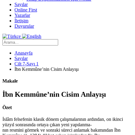
Sayılar
Online First
Yazarlar
İletişim
Duyurular
Anasayfa
Sayılar
Cilt 7-Sayı 1
İbn Kemmûne’nin Cisim Anlayışı
Makale
İbn Kemmûne’nin Cisim Anlayışı
Özet
İslâm felsefenin klasik dönem çalışmalarının ardından, on ikinci
yüzyıl sonrasında ortaya çıkan yeni yapılanma-
nın resmini görmek ve sonraki süreci anlamak bakımından İbn