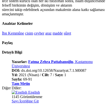
lece sistem kurucu olan her iki filozoftan sonra, İslâm düşüncesinde
felsefî birikimin değişim, dönüşüm ve aktarım
sürecini takip edebilmek açısından makalenin alana katkı sağlaması
amaçlanmıştır.
Anahtar Kelimeler
İbn Kemmûne
cisim
cevher
araz
madde
sûret
Paylaş
Detaylı Bilgi
Yazarlar:
Fatma Zehra Pattabanoğlu
, Kastamonu
Üniversitesi
DOI:
dx.doi.org/10.12658/Nazariyat.7.1.M0087
Yıl:
2021 (Nisan) /
Cilt:
7 /
Sayı:
1
Sayfa:
69-91
Tam Metin
Diğer Diller:
English
1145 Görüntülenme
Sayı İçeriğine Git