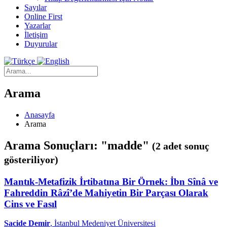
Sayılar
Online First
Yazarlar
İletişim
Duyurular
Arama
Anasayfa
Arama
Arama Sonuçları: "madde"
(2 adet sonuç
gösteriliyor)
Mantık-Metafizik İrtibatına Bir Örnek: İbn Sînâ ve
Fahreddin Râzî’de Mahiyetin Bir Parçası Olarak
Cins ve Fasıl
Sacide Demir
, İstanbul Medeniyet Üniversitesi