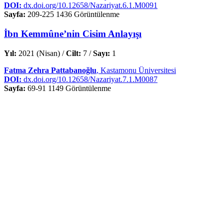
DOI:
dx.doi.org/10.12658/Nazariyat.6.1.M0091
Sayfa:
209-225
1436 Görüntülenme
İbn Kemmûne’nin Cisim Anlayışı
Yıl:
2021 (Nisan) /
Cilt:
7 /
Sayı:
1
Fatma Zehra Pattabanoğlu
, Kastamonu Üniversitesi
DOI:
dx.doi.org/10.12658/Nazariyat.7.1.M0087
Sayfa:
69-91
1149 Görüntülenme