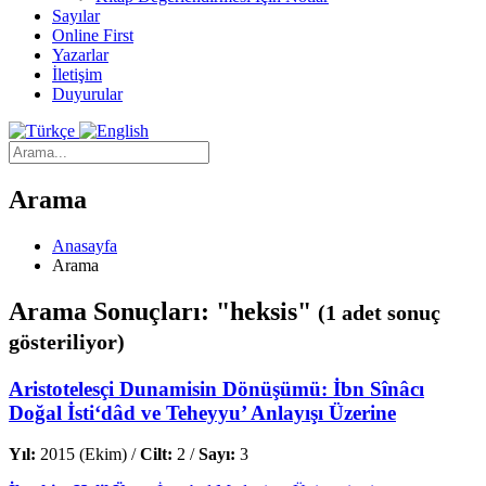
Sayılar
Online First
Yazarlar
İletişim
Duyurular
Arama
Anasayfa
Arama
Arama Sonuçları: "heksis"
(1 adet sonuç
gösteriliyor)
Aristotelesçi Dunamisin Dönüşümü: İbn Sînâcı
Doğal İsti‘dâd ve Teheyyu’ Anlayışı Üzerine
Yıl:
2015 (Ekim) /
Cilt:
2 /
Sayı:
3