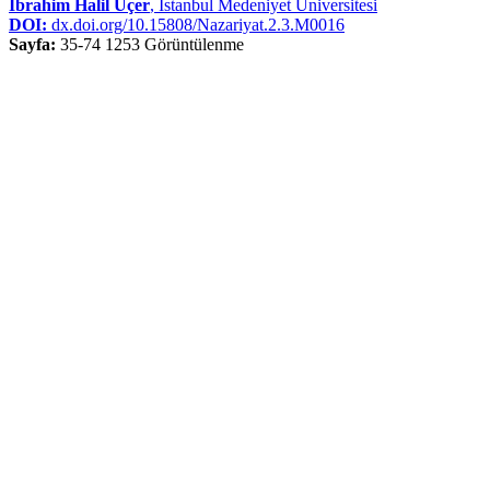
İbrahim Halil Üçer
, İstanbul Medeniyet Üniversitesi
DOI:
dx.doi.org/10.15808/Nazariyat.2.3.M0016
Sayfa:
35-74
1253 Görüntülenme