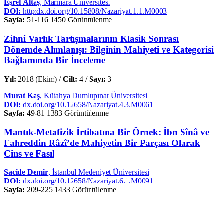
Eşref Altaş
, Marmara Üniversitesi
DOI:
http:dx.doi.org/10.15808/Nazariyat.1.1.M0003
Sayfa:
51-116
1450 Görüntülenme
Zihnî Varlık Tartışmalarının Klasik Sonrası
Dönemde Alımlanışı: Bilginin Mahiyeti ve Kategorisi
Bağlamında Bir İnceleme
Yıl:
2018 (Ekim) /
Cilt:
4 /
Sayı:
3
Murat Kaş
, Kütahya Dumlupınar Üniversitesi
DOI:
dx.doi.org/10.12658/Nazariyat.4.3.M0061
Sayfa:
49-81
1383 Görüntülenme
Mantık-Metafizik İrtibatına Bir Örnek: İbn Sînâ ve
Fahreddin Râzî’de Mahiyetin Bir Parçası Olarak
Cins ve Fasıl
Sacide Demir
, İstanbul Medeniyet Üniversitesi
DOI:
dx.doi.org/10.12658/Nazariyat.6.1.M0091
Sayfa:
209-225
1433 Görüntülenme