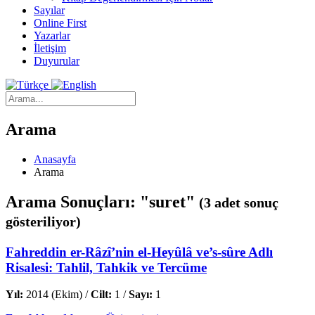
Sayılar
Online First
Yazarlar
İletişim
Duyurular
Arama
Anasayfa
Arama
Arama Sonuçları: "suret"
(3 adet sonuç
gösteriliyor)
Fahreddin er-Râzî’nin el-Heyûlâ ve’s-sûre Adlı
Risalesi: Tahlil, Tahkik ve Tercüme
Yıl:
2014 (Ekim) /
Cilt:
1 /
Sayı:
1