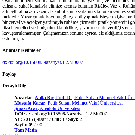
Osmanlı dönemi sonuna kadar bu konularda yazılmış ve incelemeyi b
çalışma, sahaf kanalıyla elimize geçmiş bulunan Risâle-i Vaz‘-ı Ruhâme 
adı belli olmayan yazarı, İstanbul için tasarlanmış bulunan Güneş saatle
mektedir. Yazar çubuk boyunu güneş saati yapmak isteyen kişiye bırak
bir cetvel ve açıölçer yardımıyla ruhâme çizmenin pratik yöntemini 
tiksel temelleri verilmiş olmakla birlikte, yazarın eserde verdiği sayısal
kavuşturulamamıştır. Çalışmamızın sonuna ayrıca, ele aldığımız eserin t
eklenmiştir.
Anahtar Kelimeler
dx.doi.org/10.15808/Nazariyat.1.2.M0007
Paylaş
Detaylı Bilgi
Yazarlar:
Atilla Bir
, Prof. Dr., Fatih Sultan Mehmet Vakıf Üniv
Mustafa Kaçar
, Fatih Sultan Mehmet Vakıf Üniversitesi
Şinasi Acar
, Anadolu Üniversitesi
DOI:
dx.doi.org/10.15808/Nazariyat.1.2.M0007
Yıl:
2015 (Nisan) /
Cilt:
1 /
Sayı:
2
Sayfa:
69-100
Tam Metin