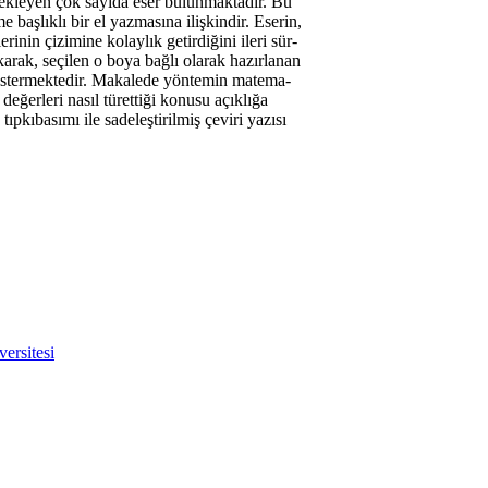
ekleyen çok sayıda eser bulunmaktadır. Bu
başlıklı bir el yazmasına ilişkindir. Eserin,
rinin çizimine kolaylık getirdiğini ileri sür-
arak, seçilen o boya bağlı olarak hazırlanan
göstermektedir. Makalede yöntemin matema-
 değerleri nasıl türettiği konusu açıklığa
ıpkıbasımı ile sadeleştirilmiş çeviri yazısı
ersitesi