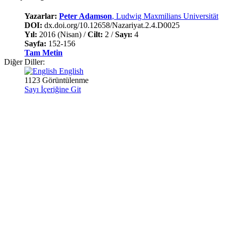
Yazarlar:
Peter Adamson
, Ludwig Maxmilians Universität
DOI:
dx.doi.org/10.12658/Nazariyat.2.4.D0025
Yıl:
2016 (Nisan) /
Cilt:
2 /
Sayı:
4
Sayfa:
152-156
Tam Metin
Diğer Diller:
English
1123 Görüntülenme
Sayı İçeriğine Git