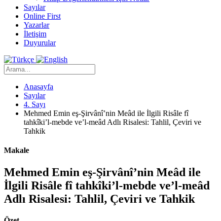
Sayılar
Online First
Yazarlar
İletişim
Duyurular
Anasayfa
Sayılar
4. Sayı
Mehmed Emin eş-Şirvânî’nin Meâd ile İlgili Risâle fî
tahkîki’l-mebde ve’l-meâd Adlı Risalesi: Tahlil, Çeviri ve
Tahkik
Makale
Mehmed Emin eş-Şirvânî’nin Meâd ile
İlgili Risâle fî tahkîki’l-mebde ve’l-meâd
Adlı Risalesi: Tahlil, Çeviri ve Tahkik
Özet