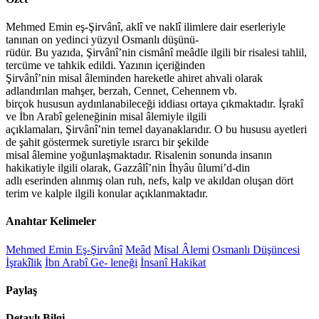
Mehmed Emin eş-Şirvânî, aklî ve naklî ilimlere dair eserleriyle
tanınan on yedinci yüzyıl Osmanlı düşünü-
rüdür. Bu yazıda, Şirvânî’nin cismânî meâdle ilgili bir risalesi tahlil,
tercüme ve tahkik edildi. Yazının içeriğinden
Şirvânî’nin misal âleminden hareketle ahiret ahvali olarak
adlandırılan mahşer, berzah, Cennet, Cehennem vb.
birçok hususun aydınlanabileceği iddiası ortaya çıkmaktadır. İşrakî
ve İbn Arabî geleneğinin misal âlemiyle ilgili
açıklamaları, Şirvânî’nin temel dayanaklarıdır. O bu hususu ayetleri
de şahit göstermek suretiyle ısrarcı bir şekilde
misal âlemine yoğunlaşmaktadır. Risalenin sonunda insanın
hakikatiyle ilgili olarak, Gazzâlî’nin İhyâu ûlumi’d-din
adlı eserinden alınmış olan ruh, nefs, kalp ve akıldan oluşan dört
terim ve kalple ilgili konular açıklanmaktadır.
Anahtar Kelimeler
Mehmed Emin Eş-Şirvânî
Meâd
Misal Âlemi
Osmanlı Düşüncesi
İşrakîlik
İbn Arabî Ge- leneği
İnsanî Hakikat
Paylaş
Detaylı Bilgi