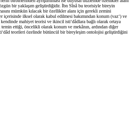
rin birbirlerinden ayrıştırılması ise duyusal düzlemde özellikler alanı
zgün bir yaklaşım geliştirdiğidir. İbn Sînâ bu teorisiyle bireyin
asını mümkün kılacak bir özellikler alanı için gerekli zemini
kler içerisinde ilksel olarak kabul edilmesi bakımından konum (vaz‘) ve
ndinde mahiyet teorisi ve ikincil isti‘dâdlara bağlı olarak ortaya
ği temin ettiği, öncelikli olarak konum ve mekânın, ardından diğer
‘dâd teorileri özelinde bütüncül bir bireyleşim ontolojisi geliştirdiğini