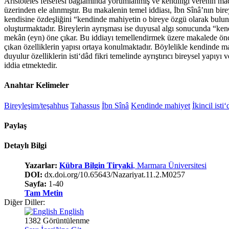
Aristoteles felsefesi bağlamında yorumlanmış ve kendiliği verenin madd
üzerinden ele alınmıştır. Bu makalenin temel iddiası, İbn Sînâ’nın bire
kendisine özdeşliğini “kendinde mahiyetin o bireye özgü olarak bulunu
oluşturmaktadır. Bireylerin ayrışması ise duyusal algı sonucunda “kendi
mekân (eyn) öne çıkar. Bu iddiayı temellendirmek üzere makalede öncel
çıkan özelliklerin yapısı ortaya konulmaktadır. Böylelikle kendinde ma
duyulur özelliklerin isti‘dâd fikri temelinde ayrıştırıcı bireysel yapıyı
iddia etmektedir.
Anahtar Kelimeler
Bireyleşim/teşahhus
Tahassus
İbn Sînâ
Kendinde mahiyet
İkincil isti
Paylaş
Detaylı Bilgi
Yazarlar:
Kübra Bilgin Tiryaki
, Marmara Üniversitesi
DOI:
dx.doi.org/10.65643/Nazariyat.11.2.M0257
Sayfa:
1-40
Tam Metin
Diğer Diller:
English
1382 Görüntülenme