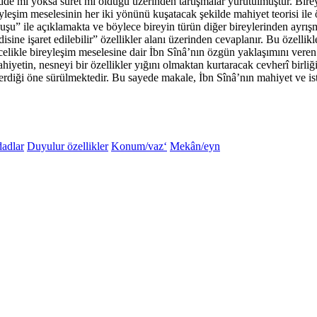
e mi yoksa suret mi olduğu üzerinden tartışmalar yürütülmüştür. Bireyle
yleşim meselesinin her iki yönünü kuşatacak şekilde mahiyet teorisi ile ö
şu” ile açıklamakta ve böylece bireyin türün diğer bireylerinden ayrışm
sine işaret edilebilir” özellikler alanı üzerinden cevaplanır. Bu özelli
ikle bireyleşim meselesine dair İbn Sînâ’nın özgün yaklaşımını veren ke
hiyetin, nesneyi bir özellikler yığını olmaktan kurtaracak cevherî birli
 verdiği öne sürülmektedir. Bu sayede makale, İbn Sînâ’nın mahiyet ve isti
‘dadlar
Duyulur özellikler
Konum/vaz‘
Mekân/eyn