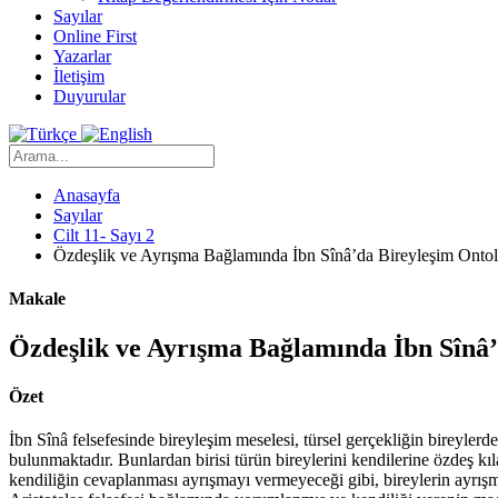
Sayılar
Online First
Yazarlar
İletişim
Duyurular
Anasayfa
Sayılar
Cilt 11- Sayı 2
Özdeşlik ve Ayrışma Bağlamında İbn Sînâ’da Bireyleşim Ontolo
Makale
Özdeşlik ve Ayrışma Bağlamında İbn Sînâ’
Özet
İbn Sînâ felsefesinde bireyleşim meselesi, türsel gerçekliğin bireyler
bulunmaktadır. Bunlardan birisi türün bireylerini kendilerine özdeş kı
kendiliğin cevaplanması ayrışmayı vermeyeceği gibi, bireylerin ayrışma