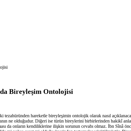
jisi
da Bireyleşim Ontolojisi
deki tezahüründen hareketle bireyleşimin ontolojik olarak nasıl açıklana
lanın ne olduğudur. Diğeri ise türün bireylerini birbirlerinden hakikî 
sı da onların kendiliklerine ilişkin sorunun cevabı olmaz. İbn Sînâ önc