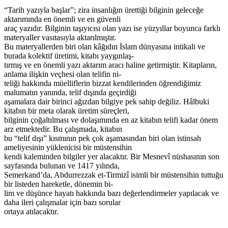
“Tarih yazıyla başlar”; zira insanlığın ürettiği bilginin geleceğe
aktarımında en önemli ve en güvenli
araç yazıdır. Bilginin taşıyıcısı olan yazı ise yüzyıllar boyunca farklı
materyaller vasıtasıyla aktarılmıştır.
Bu materyallerden biri olan kâğıdın İslam dünyasına intikali ve
burada kolektif üretimi, kitabı yaygınlaş-
tırmış ve en önemli yazı aktarım aracı haline getirmiştir. Kitapların,
anlama ilişkin veçhesi olan telifin ni-
teliği hakkında müelliflerin bizzat kendilerinden öğrendiğimiz
malumatın yanında, telif dışında geçirdiği
aşamalara dair birinci ağızdan bilgiye pek sahip değiliz. Hâlbuki
kitabın bir meta olarak üretim süreçleri,
bilginin çoğaltılması ve dolaşımında en az kitabın telifi kadar önem
arz etmektedir. Bu çalışmada, kitabın
bu “telif dışı” kısmının pek çok aşamasından biri olan istinsah
ameliyesinin yüklenicisi bir müstensihin
kendi kaleminden bilgiler yer alacaktır. Bir Mesnevî nüshasının son
sayfasında bulunan ve 1417 yılında,
Semerkand’da, Abdurrezzak et-Tirmizî isimli bir müstensihin tuttuğu
bir listeden hareketle, dönemin bi-
lim ve düşünce hayatı hakkında bazı değerlendirmeler yapılacak ve
daha ileri çalışmalar için bazı sorular
ortaya atılacaktır.