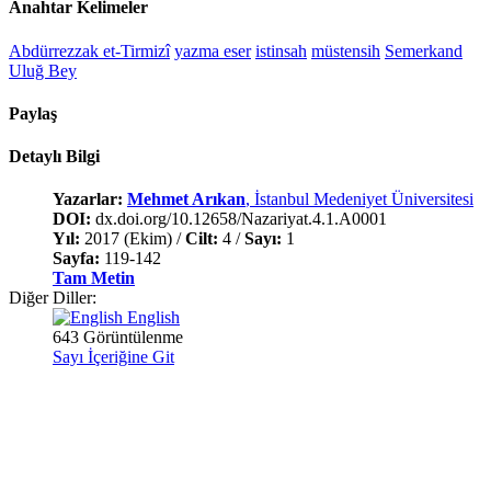
Anahtar Kelimeler
Abdürrezzak et-Tirmizî
yazma eser
istinsah
müstensih
Semerkand
Uluğ Bey
Paylaş
Detaylı Bilgi
Yazarlar:
Mehmet Arıkan
, İstanbul Medeniyet Üniversitesi
DOI:
dx.doi.org/10.12658/Nazariyat.4.1.A0001
Yıl:
2017 (Ekim) /
Cilt:
4 /
Sayı:
1
Sayfa:
119-142
Tam Metin
Diğer Diller:
English
643 Görüntülenme
Sayı İçeriğine Git