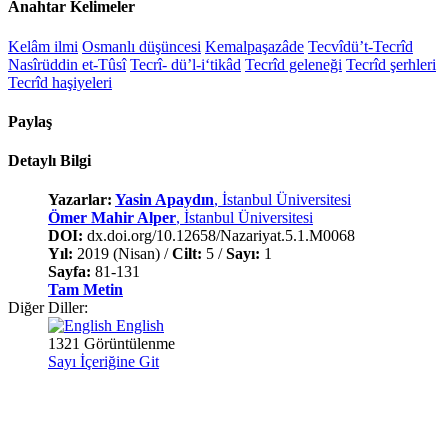
Anahtar Kelimeler
Kelâm ilmi
Osmanlı düşüncesi
Kemalpaşazâde
Tecvîdü’t-Tecrîd
Nasîrüddin et-Tûsî
Tecrî- dü’l-i‘tikâd
Tecrîd geleneği
Tecrîd şerhleri
Tecrîd haşiyeleri
Paylaş
Detaylı Bilgi
Yazarlar:
Yasin Apaydın
, İstanbul Üniversitesi
Ömer Mahir Alper
, İstanbul Üniversitesi
DOI:
dx.doi.org/10.12658/Nazariyat.5.1.M0068
Yıl:
2019 (Nisan) /
Cilt:
5 /
Sayı:
1
Sayfa:
81-131
Tam Metin
Diğer Diller:
English
1321 Görüntülenme
Sayı İçeriğine Git