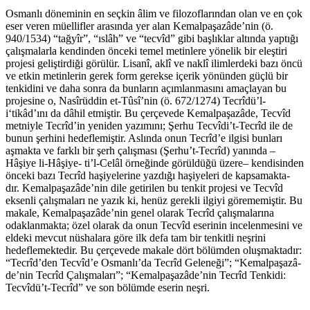
Osmanlı döneminin en seçkin âlim ve filozoflarından olan ve en çok
eser veren müellifler arasında yer alan Kemalpaşazâde’nin (ö.
940/1534) “tağyîr”, “ıslâh” ve “tecvîd” gibi başlıklar altında yaptığı
çalışmalarla kendinden önceki temel metinlere yönelik bir eleştiri
projesi geliştirdiği görülür. Lisanî, aklî ve naklî ilimlerdeki bazı öncü
ve etkin metinlerin gerek form gerekse içerik yönünden güçlü bir
tenkidini ve daha sonra da bunların açımlanmasını amaçlayan bu
projesine o, Nasîrüddin et-Tûsî’nin (ö. 672/1274) Tecrîdü’l-
i‘tikâd’ını da dâhil etmiştir. Bu çerçevede Kemalpaşazâde, Tecvîd
metniyle Tecrîd’in yeniden yazımını; Şerhu Tecvîdi’t-Tecrîd ile de
bunun şerhini hedeflemiştir. Aslında onun Tecrîd’e ilgisi bunları
aşmakta ve farklı bir şerh çalışması (Şerhu’t-Tecrîd) yanında –
Hâşiye li-Hâşiye- ti’l-Celâl örneğinde görüldüğü üzere– kendisinden
önceki bazı Tecrîd haşiyelerine yazdığı haşiyeleri de kapsamakta-
dır. Kemalpaşazâde’nin dile getirilen bu tenkit projesi ve Tecvîd
eksenli çalışmaları ne yazık ki, henüz gerekli ilgiyi görememiştir. Bu
makale, Kemalpaşazâde’nin genel olarak Tecrîd çalışmalarına
odaklanmakta; özel olarak da onun Tecvîd eserinin incelenmesini ve
eldeki mevcut nüshalara göre ilk defa tam bir tenkitli neşrini
hedeflemektedir. Bu çerçevede makale dört bölümden oluşmaktadır:
“Tecrîd’den Tecvîd’e Osmanlı’da Tecrîd Geleneği”; “Kemalpaşazâ-
de’nin Tecrîd Çalışmaları”; “Kemalpaşazâde’nin Tecrîd Tenkidi:
Tecvîdü’t-Tecrîd” ve son bölümde eserin neşri.