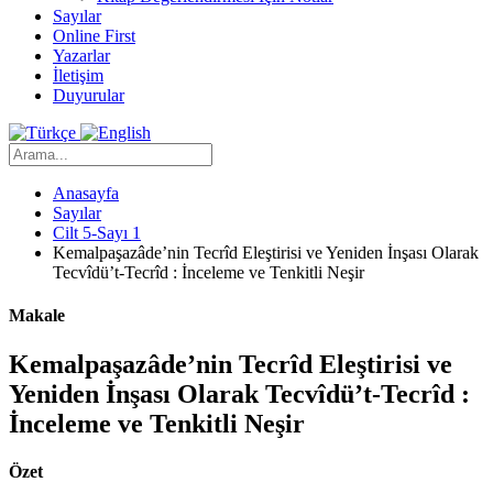
Sayılar
Online First
Yazarlar
İletişim
Duyurular
Anasayfa
Sayılar
Cilt 5-Sayı 1
Kemalpaşazâde’nin Tecrîd Eleştirisi ve Yeniden İnşası Olarak
Tecvîdü’t-Tecrîd : İnceleme ve Tenkitli Neşir
Makale
Kemalpaşazâde’nin Tecrîd Eleştirisi ve
Yeniden İnşası Olarak Tecvîdü’t-Tecrîd :
İnceleme ve Tenkitli Neşir
Özet