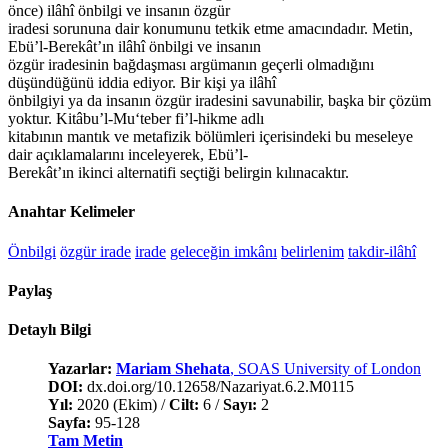
önce) ilâhî önbilgi ve insanın özgür
iradesi sorununa dair konumunu tetkik etme amacındadır. Metin,
Ebü’l-Berekât’ın ilâhî önbilgi ve insanın
özgür iradesinin bağdaşması argümanın geçerli olmadığını
düşündüğünü iddia ediyor. Bir kişi ya ilâhî
önbilgiyi ya da insanın özgür iradesini savunabilir, başka bir çözüm
yoktur. Kitâbu’l-Mu‘teber fi’l-hikme adlı
kitabının mantık ve metafizik bölümleri içerisindeki bu meseleye
dair açıklamalarını inceleyerek, Ebü’l-
Berekât’ın ikinci alternatifi seçtiği belirgin kılınacaktır.
Anahtar Kelimeler
Önbilgi
özgür irade
irade
geleceğin imkânı
belirlenim
takdir-ilâhî
Paylaş
Detaylı Bilgi
Yazarlar:
Mariam Shehata
, SOAS University of London
DOI:
dx.doi.org/10.12658/Nazariyat.6.2.M0115
Yıl:
2020 (Ekim) /
Cilt:
6 /
Sayı:
2
Sayfa:
95-128
Tam Metin