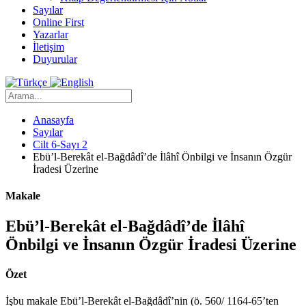
Sayılar
Online First
Yazarlar
İletişim
Duyurular
Anasayfa
Sayılar
Cilt 6-Sayı 2
Ebü’l-Berekât el-Bağdâdî’de İlâhî Önbilgi ve İnsanın Özgür
İradesi Üzerine
Makale
Ebü’l-Berekât el-Bağdâdî’de İlâhî
Önbilgi ve İnsanın Özgür İradesi Üzerine
Özet
İşbu makale Ebü’l-Berekât el-Bağdâdî’nin (ö. 560/ 1164-65’ten