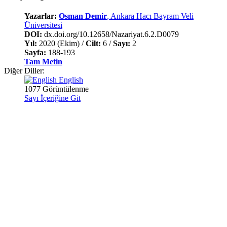
Yazarlar:
Osman Demir
, Ankara Hacı Bayram Veli
Üniversitesi
DOI:
dx.doi.org/10.12658/Nazariyat.6.2.D0079
Yıl:
2020 (Ekim) /
Cilt:
6 /
Sayı:
2
Sayfa:
188-193
Tam Metin
Diğer Diller:
English
1077 Görüntülenme
Sayı İçeriğine Git