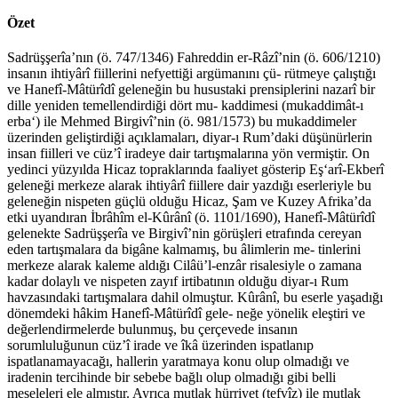
Özet
Sadrüşşerîa’nın (ö. 747/1346) Fahreddin er-Râzî’nin (ö. 606/1210)
insanın ihtiyârî fiillerini nefyettiği argümanını çü- rütmeye çalıştığı
ve Hanefî-Mâtürîdî geleneğin bu husustaki prensiplerini nazarî bir
dille yeniden temellendirdiği dört mu- kaddimesi (mukaddimât-ı
erba‘) ile Mehmed Birgivî’nin (ö. 981/1573) bu mukaddimeler
üzerinden geliştirdiği açıklamaları, diyar-ı Rum’daki düşünürlerin
insan fiilleri ve cüz’î iradeye dair tartışmalarına yön vermiştir. On
yedinci yüzyılda Hicaz topraklarında faaliyet gösterip Eş‘arî-Ekberî
geleneği merkeze alarak ihtiyârî fiillere dair yazdığı eserleriyle bu
geleneğin nispeten güçlü olduğu Hicaz, Şam ve Kuzey Afrika’da
etki uyandıran İbrâhîm el-Kûrânî (ö. 1101/1690), Hanefî-Mâtürîdî
gelenekte Sadrüşşerîa ve Birgivî’nin görüşleri etrafında cereyan
eden tartışmalara da bigâne kalmamış, bu âlimlerin me- tinlerini
merkeze alarak kaleme aldığı Cilâü’l-enzâr risalesiyle o zamana
kadar dolaylı ve nispeten zayıf irtibatının olduğu diyar-ı Rum
havzasındaki tartışmalara dahil olmuştur. Kûrânî, bu eserle yaşadığı
dönemdeki hâkim Hanefî-Mâtürîdî gele- neğe yönelik eleştiri ve
değerlendirmelerde bulunmuş, bu çerçevede insanın
sorumluluğunun cüz’î irade ve îkâ üzerinden ispatlanıp
ispatlanamayacağı, hallerin yaratmaya konu olup olmadığı ve
iradenin tercihinde bir sebebe bağlı olup olmadığı gibi belli
meseleleri ele almıştır. Ayrıca mutlak hürriyet (tefvîz) ile mutlak