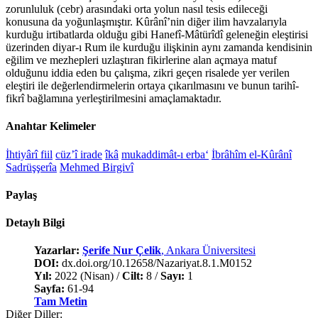
zorunluluk (cebr) arasındaki orta yolun nasıl tesis edileceği
konusuna da yoğunlaşmıştır. Kûrânî’nin diğer ilim havzalarıyla
kurduğu irtibatlarda olduğu gibi Hanefî-Mâtürîdî geleneğin eleştirisi
üzerinden diyar-ı Rum ile kurduğu ilişkinin aynı zamanda kendisinin
eğilim ve mezhepleri uzlaştıran fikirlerine alan açmaya matuf
olduğunu iddia eden bu çalışma, zikri geçen risalede yer verilen
eleştiri ile değerlendirmelerin ortaya çıkarılmasını ve bunun tarihî-
fikrî bağlamına yerleştirilmesini amaçlamaktadır.
Anahtar Kelimeler
İhtiyârî fiil
cüz’î irade
îkâ
mukaddimât-ı erba‘
İbrâhîm el-Kûrânî
Sadrüşşerîa
Mehmed Birgivî
Paylaş
Detaylı Bilgi
Yazarlar:
Şerife Nur Çelik
, Ankara Üniversitesi
DOI:
dx.doi.org/10.12658/Nazariyat.8.1.M0152
Yıl:
2022 (Nisan) /
Cilt:
8 /
Sayı:
1
Sayfa:
61-94
Tam Metin
Diğer Diller: