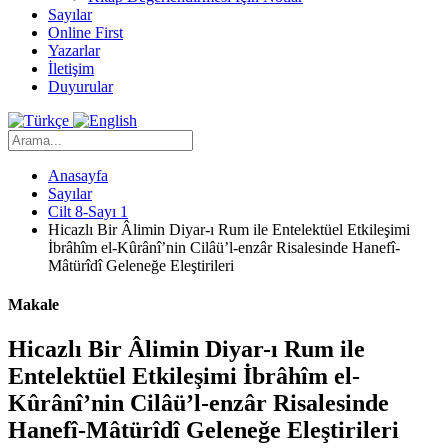
Sayılar
Online First
Yazarlar
İletişim
Duyurular
Anasayfa
Sayılar
Cilt 8-Sayı 1
Hicazlı Bir Âlimin Diyar-ı Rum ile Entelektüel Etkileşimi
İbrâhîm el-Kûrânî’nin Cilâü’l-enzâr Risalesinde Hanefî-
Mâtürîdî Geleneğe Eleştirileri
Makale
Hicazlı Bir Âlimin Diyar-ı Rum ile
Entelektüel Etkileşimi İbrâhîm el-
Kûrânî’nin Cilâü’l-enzâr Risalesinde
Hanefî-Mâtürîdî Geleneğe Eleştirileri