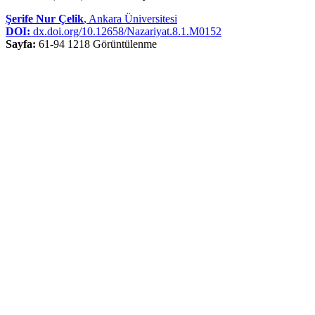
Şerife Nur Çelik
, Ankara Üniversitesi
DOI:
dx.doi.org/10.12658/Nazariyat.8.1.M0152
Sayfa:
61-94
1218 Görüntülenme