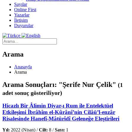
Sayılar
Online First
Yazarlar
İletişim
Duyurular
Arama
Anasayfa
Arama
Arama Sonuçları: "Şerife Nur Çelik"
(1
adet sonuç gösteriliyor)
Hicazlı Bir Âlimin Diyar-ı Rum ile Entelektüel
Etkileşimi İbrâhîm el-Kûrânî’nin Cilâü’l-enzâr
Risalesinde Hanefî-Mâtürîdî Geleneğe Eleştirileri
Yıl:
2022 (Nisan) /
Cilt:
8 /
Sayı:
1