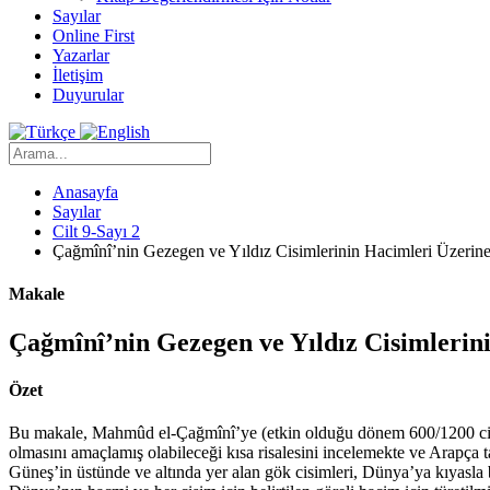
Sayılar
Online First
Yazarlar
İletişim
Duyurular
Anasayfa
Sayılar
Cilt 9-Sayı 2
Çağmînî’nin Gezegen ve Yıldız Cisimlerinin Hacimleri Üzerine 
Makale
Çağmînî’nin Gezegen ve Yıldız Cisimlerini
Özet
Bu makale, Mahmûd el-Çağmînî’ye (etkin olduğu dönem 600/1200 civarı)
olmasını amaçlamış olabileceği kısa risalesini incelemekte ve Arapça 
Güneş’in üstünde ve altında yer alan gök cisimleri, Dünya’ya kıyasla b