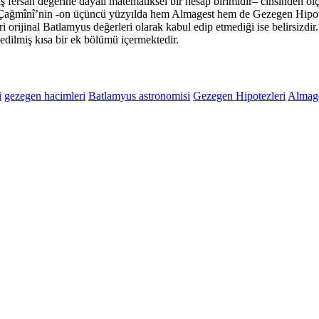
ş fersah değerine dayalı matematiksel bir hesap birimidir– cinsinden ölçü
 Çağmînî’nin -on üçüncü yüzyılda hem Almagest hem de Gezegen Hipotezl
eri orijinal Batlamyus değerleri olarak kabul edip etmediği ise belirsizdi
edilmiş kısa bir ek bölümü içermektedir.
i
gezegen hacimleri
Batlamyus astronomisi
Gezegen Hipotezleri
Almag