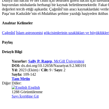
Dünya’nın hacmi ve her cisim için belirtilen göreli hacim için türetilmi
başvurulan nüshalarda herhangi bir kaynak belirtilmemektedir. Fakat
değerleri tercih ettiği aşikardır. Çağmînî’nin aracı kaynaklardaki veril
Paşa’nın Kadızâde’nin el-Mulahhas şerhine yazdığı haşiyeden iktibas 
Anahtar Kelimeler
Çağmînî
İslam astronomisi
gökcisimlerinin uzaklıkları ve büyüklükler
Paylaş
Detaylı Bilgi
Yazarlar:
Sally P. Ragep
, McGill Üniversitesi
DOI:
dx.doi.org/10.12658/Nazariyat.9.2.M0191
Yıl:
2023 (Ekim) /
Cilt:
9 /
Sayı:
2
Sayfa:
109-142
Tam Metin
Diğer Diller:
English
1288 Görüntülenme
Sayı İçeriğine Git