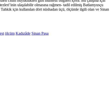
len cisim büyüklükleri gibi muhtelif bilgileri içerir. Bu çalışma için
eri’inin ulaşılabilir olmasına rağmen- tadil edilmiş Batlamyusçu
r. Tahkik için kullanılan dört nüshadan üçü, ölçümle ilgili olan ve Sinan
est
ölçüm
Kadızâde
Sinan Paşa