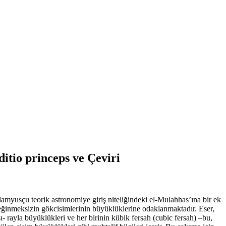
itio princeps ve Çeviri
amyusçu teorik astronomiye giriş niteliğindeki el-Mulahhas’ına bir ek
 değinmeksizin gökcisimlerinin büyüklüklerine odaklanmaktadır. Eser,
- rayla büyüklükleri ve her birinin kübik fersah (cubic fersah) –bu,