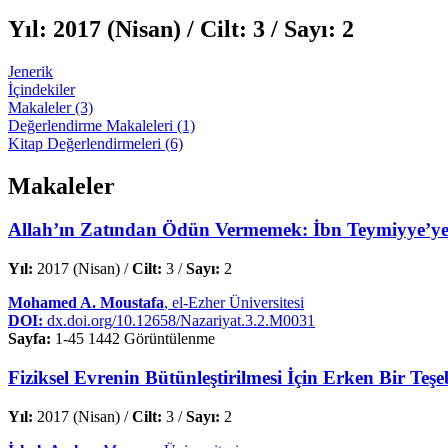
Yıl:
2017 (Nisan) /
Cilt:
3 /
Sayı:
2
Jenerik
İçindekiler
Makaleler (3)
Değerlendirme Makaleleri (1)
Kitap Değerlendirmeleri (6)
Makaleler
Allah’ın Zatından Ödün Vermemek: İbn Teymiyye’ye 
Yıl:
2017 (Nisan) /
Cilt:
3 /
Sayı:
2
Mohamed A. Moustafa
, el-Ezher Üniversitesi
DOI:
dx.doi.org/10.12658/Nazariyat.3.2.M0031
Sayfa:
1-45
1442 Görüntülenme
Fiziksel Evrenin Bütünleştirilmesi İçin Erken Bir Te
Yıl:
2017 (Nisan) /
Cilt:
3 /
Sayı:
2