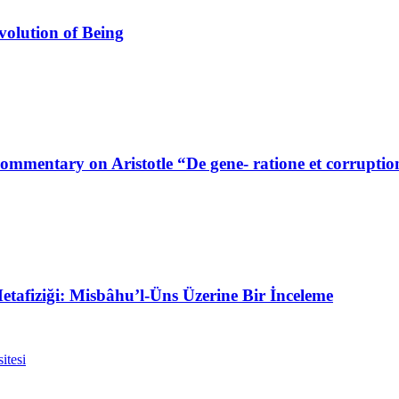
volution of Being
mentary on Aristotle “De gene- ratione et corruptio
afiziği: Misbâhu’l-Üns Üzerine Bir İnceleme
itesi