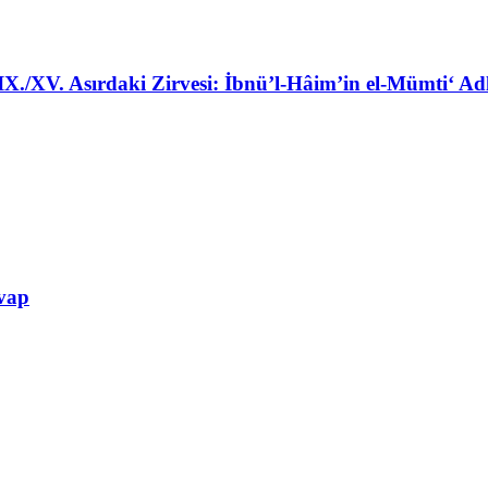
X./XV. Asırdaki Zirvesi: İbnü’l-Hâim’in el-Mümti‘ Adl
vap