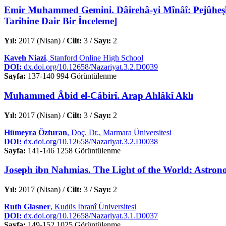
Emir Muhammed Gemini. Dâirehâ-yi Mînâî: Pejûheşî d
Tarihine Dair Bir İnceleme]
Yıl:
2017 (Nisan) /
Cilt:
3 /
Sayı:
2
Kaveh Niazi
, Stanford Online High School
DOI:
dx.doi.org/10.12658/Nazariyat.3.2.D0039
Sayfa:
137-140
994 Görüntülenme
Muhammed Âbid el-Câbirî. Arap Ahlâkî Aklı
Yıl:
2017 (Nisan) /
Cilt:
3 /
Sayı:
2
Hümeyra Özturan
, Doç. Dr., Marmara Üniversitesi
DOI:
dx.doi.org/10.12658/Nazariyat.3.2.D0038
Sayfa:
141-146
1258 Görüntülenme
Joseph ibn Nahmias. The Light of the World: Astron
Yıl:
2017 (Nisan) /
Cilt:
3 /
Sayı:
2
Ruth Glasner
, Kudüs İbranî Üniversitesi
DOI:
dx.doi.org/10.12658/Nazariyat.3.1.D0037
Sayfa:
149-152
1025 Görüntülenme