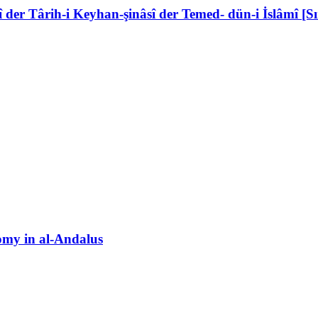
er Târih-i Keyhan-şinâsî der Temed- dün-i İslâmî [Sı
omy in al-Andalus