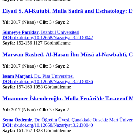
Eiyad S. Al-Kutubi. Mulla Sadrā and Eschatology: E
Yıl:
2017 (Nisan) /
Cilt:
3 /
Sayı:
2
Sümeyye Parıldar
, İstanbul Üniversitesi
DOI:
dx.doi.org/10.12658/Nazariyat.3.2.D0042
Sayfa:
152-156
1127 Görüntülenme
Marwan Rashed. Al-Hasan İbn Mūsā al-Nawbahtī, Com
Yıl:
2017 (Nisan) /
Cilt:
3 /
Sayı:
2
Issam Marjani
, Dr., Pisa Üniversitesi
DOI:
dx.doi.org/10.12658/Nazariyat.3.2.D0036
Sayfa:
157-160
1058 Görüntülenme
Muammer İskenderoğlu. Molla Fenârî’de Tasavvuf Met
Yıl:
2017 (Nisan) /
Cilt:
3 /
Sayı:
2
Sema Özdemir
, Dr. Öğretim Üyesi, Çanakkale Onsekiz Mart Ünivers
DOI:
dx.doi.org/10.12658/Nazariyat.3.2.D0040
Sayfa:
161-167
1323 Görüntülenme