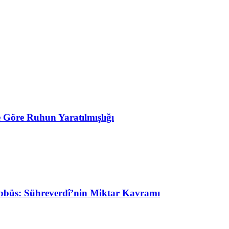
Göre Ruhun Yaratılmışlığı
şebbüs: Sühreverdî’nin Miktar Kavramı