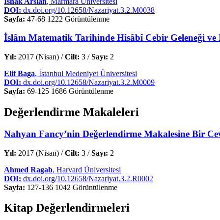
İshak Arslan
, Marmara Üniversitesi
DOI:
dx.doi.org/10.12658/Nazariyat.3.2.M0038
Sayfa:
47-68
1222 Görüntülenme
İslâm Matematik Tarihinde Hisâbî Cebir Geleneği ve I
Yıl:
2017 (Nisan) /
Cilt:
3 /
Sayı:
2
Elif Baga
, İstanbul Medeniyet Üniversitesi
DOI:
dx.doi.org/10.12658/Nazariyat.3.2.M0009
Sayfa:
69-125
1686 Görüntülenme
Değerlendirme Makaleleri
Nahyan Fancy’nin Değerlendirme Makalesine Bir Ce
Yıl:
2017 (Nisan) /
Cilt:
3 /
Sayı:
2
Ahmed Ragab
, Harvard Üniversitesi
DOI:
dx.doi.org/10.12658/Nazariyat.3.2.R0002
Sayfa:
127-136
1042 Görüntülenme
Kitap Değerlendirmeleri