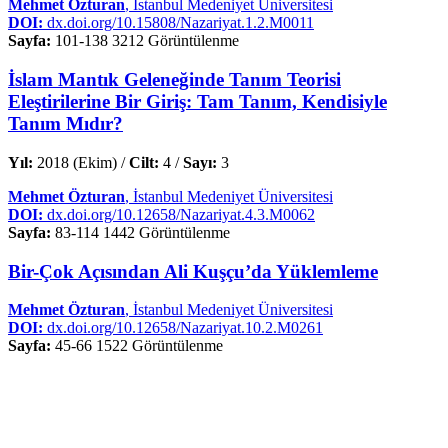
Mehmet Özturan
, İstanbul Medeniyet Üniversitesi
DOI:
dx.doi.org/10.15808/Nazariyat.1.2.M0011
Sayfa:
101-138
3212 Görüntülenme
İslam Mantık Geleneğinde Tanım Teorisi
Eleştirilerine Bir Giriş: Tam Tanım, Kendisiyle
Tanım Mıdır?
Yıl:
2018 (Ekim) /
Cilt:
4 /
Sayı:
3
Mehmet Özturan
, İstanbul Medeniyet Üniversitesi
DOI:
dx.doi.org/10.12658/Nazariyat.4.3.M0062
Sayfa:
83-114
1442 Görüntülenme
Bir-Çok Açısından Ali Kuşçu’da Yüklemleme
Mehmet Özturan
, İstanbul Medeniyet Üniversitesi
DOI:
dx.doi.org/10.12658/Nazariyat.10.2.M0261
Sayfa:
45-66
1522 Görüntülenme