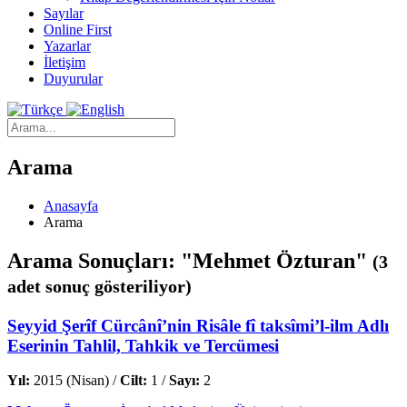
Sayılar
Online First
Yazarlar
İletişim
Duyurular
Arama
Anasayfa
Arama
Arama Sonuçları: "Mehmet Özturan"
(3
adet sonuç gösteriliyor)
Seyyid Şerîf Cürcânî’nin Risâle fî taksîmi’l-ilm Adlı
Eserinin Tahlil, Tahkik ve Tercümesi
Yıl:
2015 (Nisan) /
Cilt:
1 /
Sayı:
2