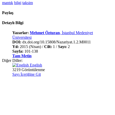
mantık
bilgi
taksim
Paylaş
Detaylı Bilgi
Yazarlar:
Mehmet Özturan
, İstanbul Medeniyet
Üniversitesi
DOI:
dx.doi.org/10.15808/Nazariyat.1.2.M0011
Yıl:
2015 (Nisan) /
Cilt:
1 /
Sayı:
2
Sayfa:
101-138
Tam Metin
Diğer Diller:
English
3219 Görüntülenme
Sayı İçeriğine Git