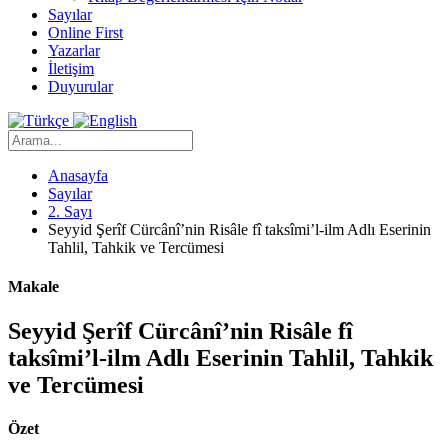
Sayılar
Online First
Yazarlar
İletişim
Duyurular
Anasayfa
Sayılar
2. Sayı
Seyyid Şerîf Cürcânî’nin Risâle fî taksîmi’l-ilm Adlı Eserinin
Tahlil, Tahkik ve Tercümesi
Makale
Seyyid Şerîf Cürcânî’nin Risâle fî
taksîmi’l-ilm Adlı Eserinin Tahlil, Tahkik
ve Tercümesi
Özet