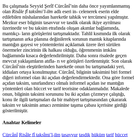
Bu çalışmada Seyyid Şerîf Cürcânî’nin daha önce yayımlanmamış
olan
Risâle fî taksîmi’l-ilm
adlı eseri in- celenerek eserin elde
edilebilen nüshalarından hareketle tahkik ve tercümesi yapılmıştır.
Mezkur eser bilginin tasavvur ve tasdik olarak ikiye ayrılması
üzerinedir ve bu taksim etrafında oluşan akımlar bağlamında,
mantıkçı- ların görüşlerini tartışmaktadır. Tahlil kısmında ilk olarak
tartışmanın arka planına değinilerek sorunun mantık kitaplarında
mantığın gayesi ve yöntemlerini açıklamak üzere ileri sürülen
önermeler zincirinin ilk halkası olduğu, öğrenmenin imkânı
bağlamında kısaca değerlendirilmiştir. Daha sonra risalede geçen
mevcut yaklaşımların atıfla- rı ve görüşleri özetlenmiştir. Son olarak
Cürcânî’nin eleştirilerinden hareketle onun bu tartışmadaki yeri,
iddiaları ortaya konulmuştur. Cürcânî, bilginin taksimini biri formel
diğeri informel olan iki açıdan değerlendirmektedir. Ona göre formel
açıdan taksim, sınırlandırıcı olmalı informel açıdan ise mantığın
yöntemleri olan hüccet ve tarif teorisine odaklanmalıdır. Makalede
onun, bilginin taksimi sorununu bu iki açıdan çözmeye çalıştığı,
konu ile ilgili tartışmaları da bir mahiyet tartışmasından çıkararak
taksim ve taksimin amacı zeminine taşıma çabası içerisine girdiği
gösterilmiştir.
Anahtar Kelimeler
Cürcânî
Risâle fî taksîmi’l-ilm
tasavvur
tasdik
hüküm
tarif
hüccet