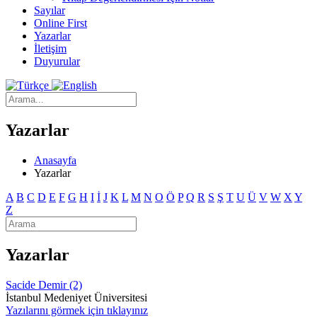
Sayılar
Online First
Yazarlar
İletişim
Duyurular
Yazarlar
Anasayfa
Yazarlar
A
B
C
D
E
F
G
H
I
İ
J
K
L
M
N
O
Ö
P
Q
R
S
Ş
T
U
Ü
V
W
X
Y
Z
Yazarlar
Sacide Demir (2)
İstanbul Medeniyet Üniversitesi
Yazılarını görmek için tıklayınız