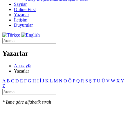
Sayılar
Online First
Yazarlar
İletişim
Duyurular
Yazarlar
Anasayfa
Yazarlar
A
B
C
D
E
F
G
H
I
İ
J
K
L
M
N
O
Ö
P
Q
R
S
Ş
T
U
Ü
V
W
X
Y
Z
* İsme göre alfabetik sıralı