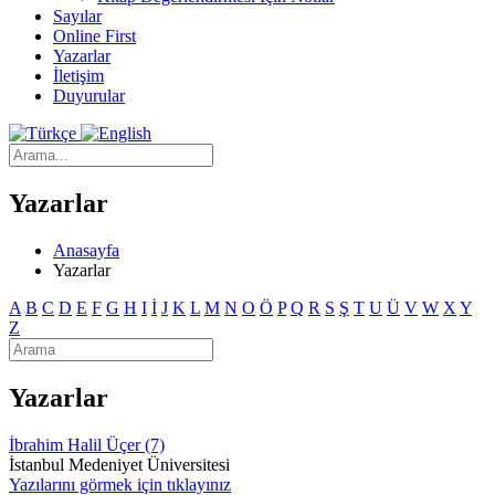
Sayılar
Online First
Yazarlar
İletişim
Duyurular
Yazarlar
Anasayfa
Yazarlar
A
B
C
D
E
F
G
H
I
İ
J
K
L
M
N
O
Ö
P
Q
R
S
Ş
T
U
Ü
V
W
X
Y
Z
Yazarlar
İbrahim Halil Üçer (7)
İstanbul Medeniyet Üniversitesi
Yazılarını görmek için tıklayınız